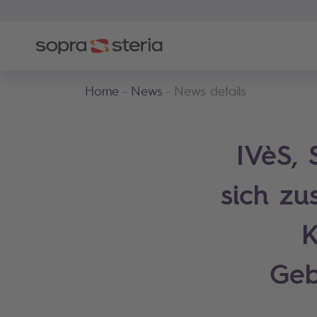
Home
News
News details
IVèS, 
sich zu
K
Geb