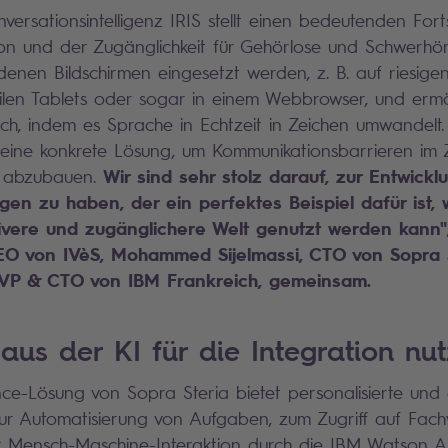
nversationsintelligenz IRIS stellt einen bedeutenden For
ion und der Zugänglichkeit für Gehörlose und Schwerhör
denen Bildschirmen eingesetzt werden, z. B. auf riesigen
ilen Tablets oder sogar in einem Webbrowser, und ermö
ch, indem es Sprache in Echtzeit in Zeichen umwandelt.
t eine konkrete Lösung, um Kommunikationsbarrieren 
Wir sind sehr stolz darauf, zur Entwickl
it abzubauen.
gen zu haben, der ein perfektes Beispiel dafür ist,
tivere und zugänglichere Welt genutzt werden kann"
EO von IVèS, Mohammed Sijelmassi, CTO von Sopra S
 VP & CTO von IBM Frankreich, gemeinsam.
aus der KI für die Integration nu
ence-Lösung von Sopra Steria bietet personalisierte und e
zur Automatisierung von Aufgaben, zum Zugriff auf Fach
 Mensch-Maschine-Interaktion durch die IBM Watson As