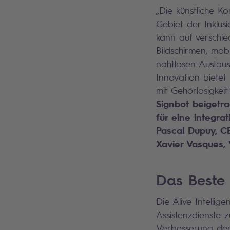
„Die künstliche Ko
Gebiet der Inklus
kann auf verschie
Bildschirmen, mob
nahtlosen Austaus
Innovation biete
mit Gehörlosigke
Signbot beigetra
für eine integra
Pascal Dupuy, C
Xavier Vasques,
Das Beste 
Die Alive Intellig
Assistenzdienste 
Verbesserung der