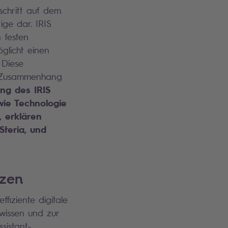
tschritt auf dem
ige dar. IRIS
 festen
glicht einen
 Diese
im Zusammenhang
ung des IRIS
 wie Technologie
, erklären
teria, und
tzen
ffiziente digitale
wissen und zur
sistant-