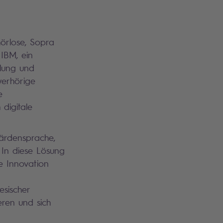
hörlose, Sopra
 IBM, ein
klung und
werhörige
e
 digitale
bärdensprache,
 In diese Lösung
se Innovation
sischer
ren und sich