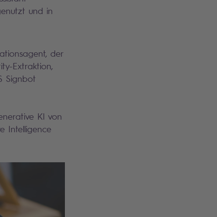
genutzt und in
sationsagent, der
ty-Extraktion,
IS Signbot
enerative KI von
e Intelligence