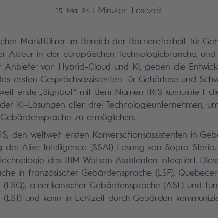
|
Minuten Lesezeit
15. Mai 24
scher Marktführer im Bereich der Barrierefreiheit für Ge
iger Akteur in der europäischen Technologiebranche, und
er Anbieter von Hybrid-Cloud und KI, geben die Entwic
des ersten Gesprächsassistenten für Gehörlose und Sch
weit erste „Signbot“ mit dem Namen IRIS kombiniert di
t der KI-Lösungen aller drei Technologieunternehmen, um
 Gebärdensprache zu ermöglichen.
RIS, den weltweit ersten Konversationsassistenten in Ge
der Alive Intelligence (SSAI) Lösung von Sopra Steria.
e Technologie des IBM Watson Assistenten integriert. Die
äche in französischer Gebärdensprache (LSF), Quebecer
(LSQ), amerikanischer Gebärdensprache (ASL) und tune
(LST) und kann in Echtzeit durch Gebärden kommunizie