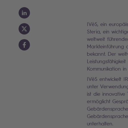
IVèS, ein europäi
Steria, ein wicht
weltweit führend
Markteinführung 
bekannt. Der welt
Leistungsfähigkei
Kommunikation in
IVèS entwickelt I
unter Verwendung 
ist die innovativ
ermöglicht Gespr
Gebärdensprache 
Gebärdensprache 
unterhalten.