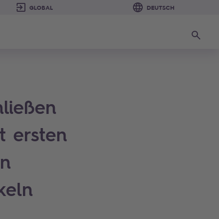
Suchen
hließen
t ersten
in
keln