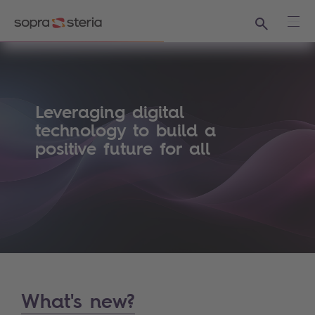
Suchen
Haup
Sopra Steria Schweiz - The world is how w
Leveraging digital
technology to build a
positive future for all
What's new?