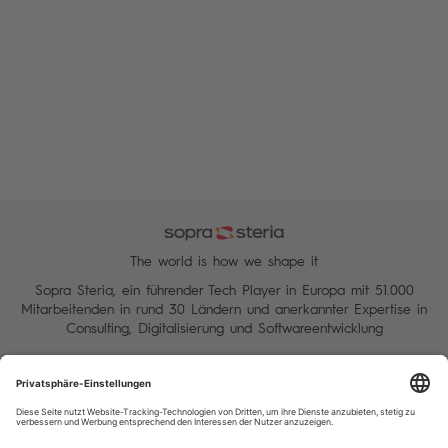
Search
The world is how we shape it
Sopra Steria, ein führender Tech Player in Europa mit 51.000
Mitarbeitenden in rund 30 Ländern und anerkannter Expertise in
Consulting, Digitalisierung und Softwareentwicklung
Verwaltung Ihrer Cookies
Datenschutz
Sitemap