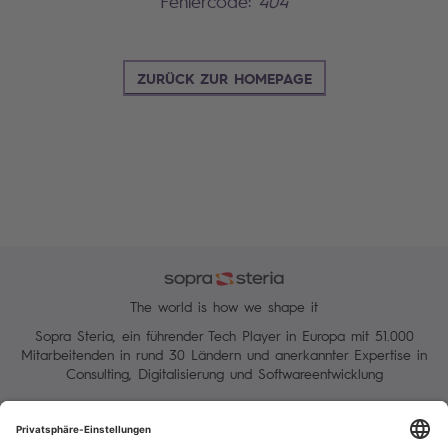
Fehlercode:
404
ZURÜCK ZUR HOMEPAGE
The world is how we shape it
Sopra Steria, ein führender Tech Player in Europa mit 51.000
Mitarbeitenden in rund 30 Ländern und anerkannter Expertise in
Consulting, Digitalisierung und Softwareentwicklung
Verwaltung Ihrer Cookies
Datenschutz